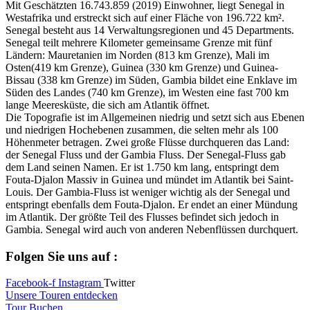
Mit Geschätzten 16.743.859 (2019) Einwohner, liegt Senegal in
Westafrika und erstreckt sich auf einer Fläche von 196.722 km².
Senegal besteht aus 14 Verwaltungsregionen und 45 Departments.
Senegal teilt mehrere Kilometer gemeinsame Grenze mit fünf
Ländern: Mauretanien im Norden (813 km Grenze), Mali im
Osten(419 km Grenze), Guinea (330 km Grenze) und Guinea-
Bissau (338 km Grenze) im Süden, Gambia bildet eine Enklave im
Süden des Landes (740 km Grenze), im Westen eine fast 700 km
lange Meeresküste, die sich am Atlantik öffnet.
Die Topografie ist im Allgemeinen niedrig und setzt sich aus Ebenen
und niedrigen Hochebenen zusammen, die selten mehr als 100
Höhenmeter betragen. Zwei große Flüsse durchqueren das Land:
der Senegal Fluss und der Gambia Fluss. Der Senegal-Fluss gab
dem Land seinen Namen. Er ist 1.750 km lang, entspringt dem
Fouta-Djalon Massiv in Guinea und mündet im Atlantik bei Saint-
Louis. Der Gambia-Fluss ist weniger wichtig als der Senegal und
entspringt ebenfalls dem Fouta-Djalon. Er endet an einer Mündung
im Atlantik. Der größte Teil des Flusses befindet sich jedoch in
Gambia. Senegal wird auch von anderen Nebenflüssen durchquert.
Folgen Sie uns auf :
Facebook-f
Instagram
Twitter
Unsere Touren entdecken
Tour Buchen